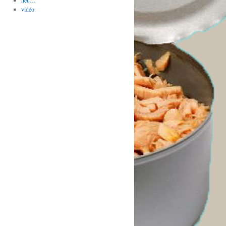
heu…
vidéo