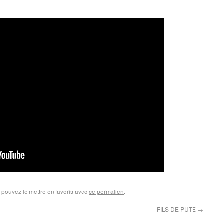
 pouvez le mettre en favoris avec
ce permalien
.
FILS DE PUTE
→