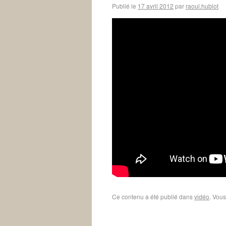
Publié le
17 avril 2012
par
raoul.hublot
Ce contenu a été publié dans
vidéo
. Vous