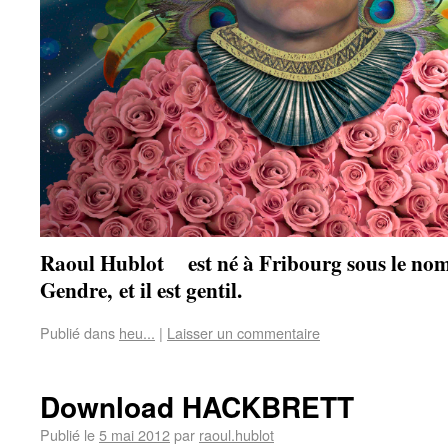
Raoul Hublot est né à Fribourg sous le noms
Gendre, et il est gentil.
Publié dans
heu...
|
Laisser un commentaire
Download HACKBRETT
Publié le
5 mai 2012
par
raoul.hublot