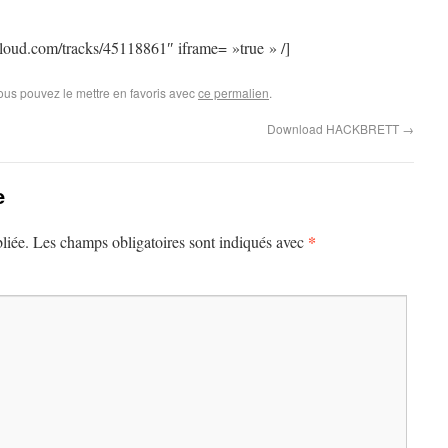
cloud.com/tracks/45118861″ iframe= »true » /]
Vous pouvez le mettre en favoris avec
ce permalien
.
Download HACKBRETT
→
e
*
liée.
Les champs obligatoires sont indiqués avec