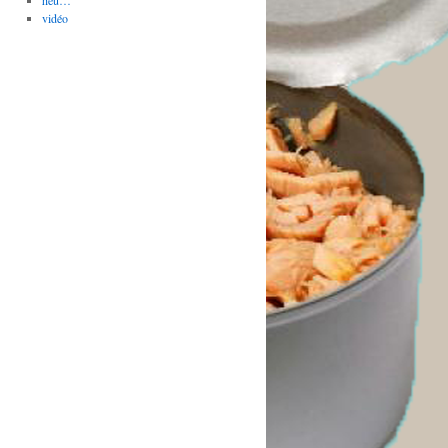
heu…
vidéo